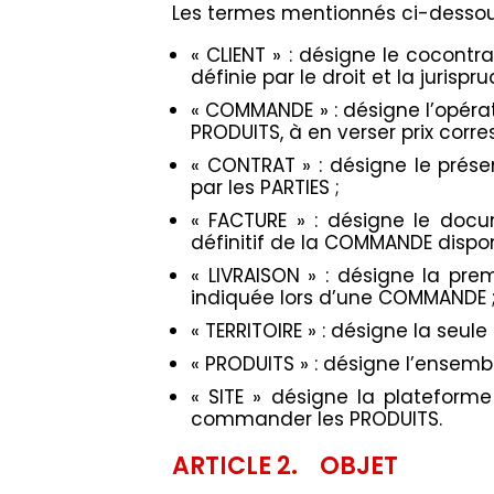
Les termes mentionnés ci-dessous 
« CLIENT » : désigne le cocontr
définie par le droit et la jurisp
« COMMANDE » : désigne l’opérati
PRODUITS, à en verser prix corr
« CONTRAT » : désigne le prés
par les PARTIES ;
« FACTURE » : désigne le docu
définitif de la COMMANDE disponi
« LIVRAISON » : désigne la pr
indiquée lors d’une COMMANDE 
« TERRITOIRE » : désigne la seule
« PRODUITS » : désigne l’ensembl
« SITE » désigne la plateforme
commander les PRODUITS.
ARTICLE 2. OBJET