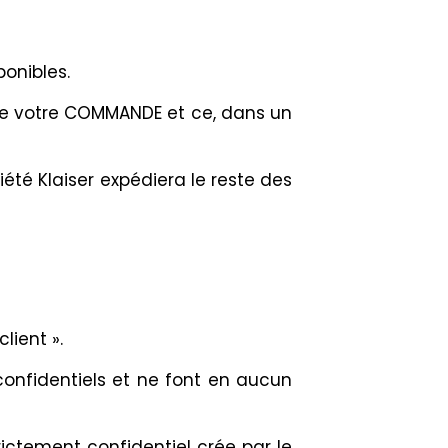
onibles.
x de votre COMMANDE et ce, dans un
été Klaiser expédiera le reste des
lient ».
 confidentiels et ne font en aucun
ictement confidentiel crée par le