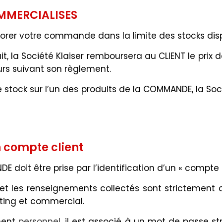
MMERCIALISES
norer votre commande dans la limite des stocks disp
duit, la Société Klaiser remboursera au CLIENT le pri
rs suivant son règlement.
e stock sur l’un des produits de la COMMANDE, la Soci
n compte client
E doit être prise par l’identification d’un « compte c
, et les renseignements collectés sont strictement
eting et commercial.
ment
personnel, il
est associé à un mot de passe str